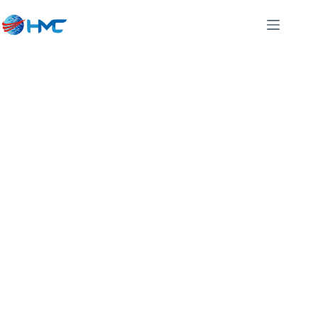
Pusat Sewa dan Jual
Mesin Fotocopy
Kawali Ciamis
Cv. Htree Mutiara Copier menyediakan jasa jual dan sewa
service dan sparepart mesin fotocopy berkualitas dan