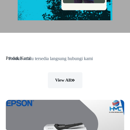
Produk Kami
Produk selalu tersedia langsung hubungi kami
View All