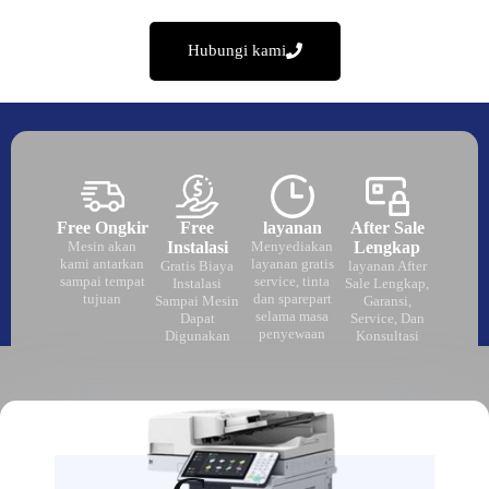
bergaransi serta memiliki layanan after sale yang lengkap
Hubungi kami
Free Ongkir
Free
layanan
After Sale
Mesin akan
Instalasi
Menyediakan
Lengkap
kami antarkan
layanan gratis
Gratis Biaya
layanan After
sampai tempat
service, tinta
Instalasi
Sale Lengkap,
tujuan
dan sparepart
Sampai Mesin
Garansi,
selama masa
Dapat
Service, Dan
penyewaan
Digunakan
Konsultasi
Dengan lancar