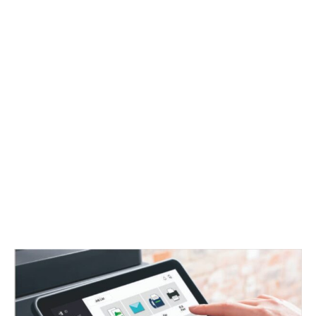
Cv Htree Mutiara Copier Menyediakan Berbagai
Driver Printer Untuk Mesin Fotocopy Secara
Gratis Bagi Anda Yang Membutuhkan
Kami sediakan driver resmi untuk printer Konica
Minolta, mendukung berbagai seri dan sistem
operasi untuk kemudahan instalasi dan performa
optimal.