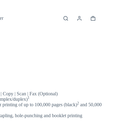
er
| Copy | Scan | Fax (Optional)
1
implex/duplex)
2
r printing of up to 100,000 pages (black)
and 50,000
tapling, hole-punching and booklet printing