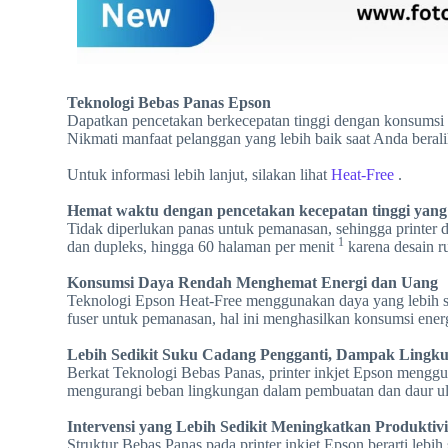
Teknologi Bebas Panas Epson
Dapatkan pencetakan berkecepatan tinggi dengan konsumsi d
Nikmati manfaat pelanggan yang lebih baik saat Anda berali
Untuk informasi lebih lanjut, silakan lihat
Heat-Free
.
Hemat waktu dengan pencetakan kecepatan tinggi yang
Tidak diperlukan panas untuk pemanasan, sehingga printer
1
dan dupleks, hingga 60 halaman per menit
karena desain r
Konsumsi Daya Rendah Menghemat Energi dan Uang
Teknologi Epson Heat-Free menggunakan daya yang lebih sed
fuser untuk pemanasan, hal ini menghasilkan konsumsi energi
Lebih Sedikit Suku Cadang Pengganti, Dampak Lingk
Berkat Teknologi Bebas Panas, printer inkjet Epson mengguna
mengurangi beban lingkungan dalam pembuatan dan daur u
Intervensi yang Lebih Sedikit Meningkatkan Produktivi
Struktur Bebas Panas pada printer inkjet Epson berarti lebi