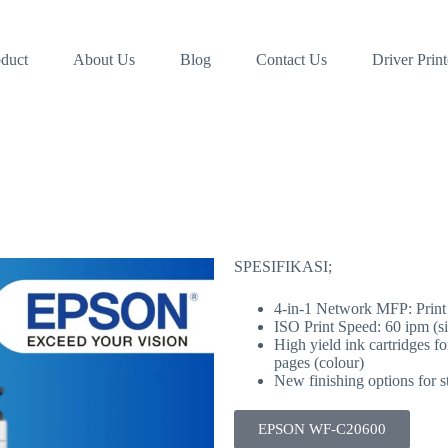
duct
About Us
Blog
Contact Us
Driver Print
SPESIFIKASI;
4-in-1 Network MFP: Print 
ISO Print Speed: 60 ipm (s
High yield ink cartridges fo
pages (colour)
New finishing options for s
EPSON WF-C20600