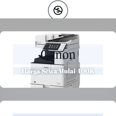
Free Instalasi
Setiap sewa dan beli kami sediakan layanan instal gratis
Canon
Harga Sewa Mulai 400K