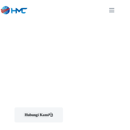
Pusat Sewa Dan Jual Mesin
Fotocopy Bergaransi Di Banjaran
Bandung
Cv. Htree Mutiara Copier menyediakan jasa jual, sewa, Service dan penyediaan SparePart
mesin fotocopy berkualitas di bandung
Hubungi Kami