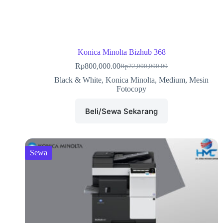
Konica Minolta Bizhub 368
Rp
800,000.00
Rp
22,000,000.00
Black & White
,
Konica Minolta
,
Medium
,
Mesin
Fotocopy
Beli/Sewa Sekarang
Sewa