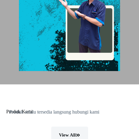
Produk Kami
Produk selalu tersedia langsung hubungi kami
View All