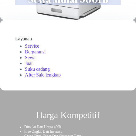
Layanan
Service
Bergaransi
Sewa
Jual
Suku cadang
After Sale lengkap
Harga Kompetitif
Dimulai Dari Harga 400k
Free Ongkir Dan Instalasi