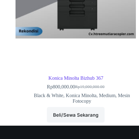
Konica Minolta Bizhub 367
Rp
800,000.00
Rp
19,000,000.00
Black & White
,
Konica Minolta
,
Medium
,
Mesin
Fotocopy
Beli/Sewa Sekarang