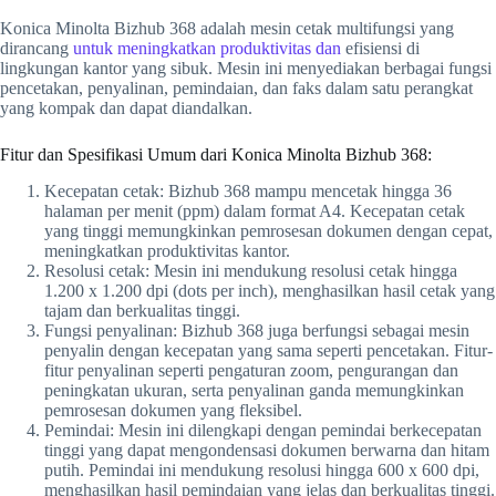
Konica Minolta Bizhub 368 adalah mesin cetak multifungsi yang
dirancang
untuk meningkatkan produktivitas dan
efisiensi di
lingkungan kantor yang sibuk. Mesin ini menyediakan berbagai fungsi
pencetakan, penyalinan, pemindaian, dan faks dalam satu perangkat
yang kompak dan dapat diandalkan.
Fitur dan Spesifikasi Umum dari Konica Minolta Bizhub 368:
Kecepatan cetak: Bizhub 368 mampu mencetak hingga 36
halaman per menit (ppm) dalam format A4. Kecepatan cetak
yang tinggi memungkinkan pemrosesan dokumen dengan cepat,
meningkatkan produktivitas kantor.
Resolusi cetak: Mesin ini mendukung resolusi cetak hingga
1.200 x 1.200 dpi (dots per inch), menghasilkan hasil cetak yang
tajam dan berkualitas tinggi.
Fungsi penyalinan: Bizhub 368 juga berfungsi sebagai mesin
penyalin dengan kecepatan yang sama seperti pencetakan. Fitur-
fitur penyalinan seperti pengaturan zoom, pengurangan dan
peningkatan ukuran, serta penyalinan ganda memungkinkan
pemrosesan dokumen yang fleksibel.
Pemindai: Mesin ini dilengkapi dengan pemindai berkecepatan
tinggi yang dapat mengondensasi dokumen berwarna dan hitam
putih. Pemindai ini mendukung resolusi hingga 600 x 600 dpi,
menghasilkan hasil pemindaian yang jelas dan berkualitas tinggi.