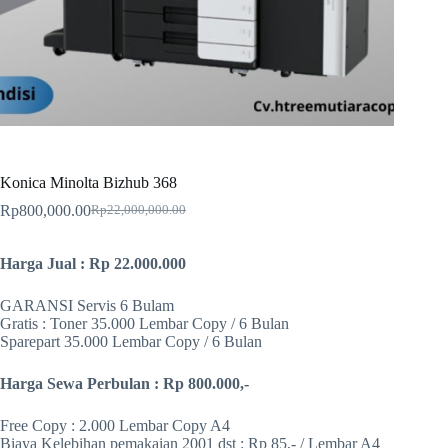
Konica Minolta Bizhub 368
Rp
800,000.00
Rp
22,000,000.00
Harga
Harga
aslinya
saat
adalah:
ini
Harga Jual : Rp 22.000.000
Rp22,000,000.00.
adalah:
Rp800,000.00.
GARANSI Servis 6 Bulam
Gratis : Toner 35.000 Lembar Copy / 6 Bulan
Sparepart 35.000 Lembar Copy / 6 Bulan
Harga Sewa Perbulan : Rp 800.000,-
Free Copy : 2.000 Lembar Copy A4
Biaya Kelebihan pemakaian 2001 dst : Rp 85,- / Lembar A4