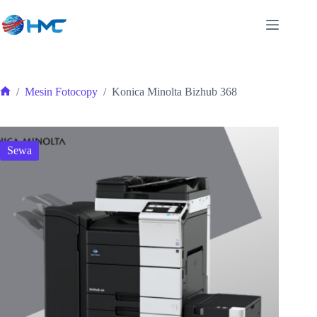
Skip
to
content
/
Mesin Fotocopy
/
Konica Minolta Bizhub 368
Home
Sewa