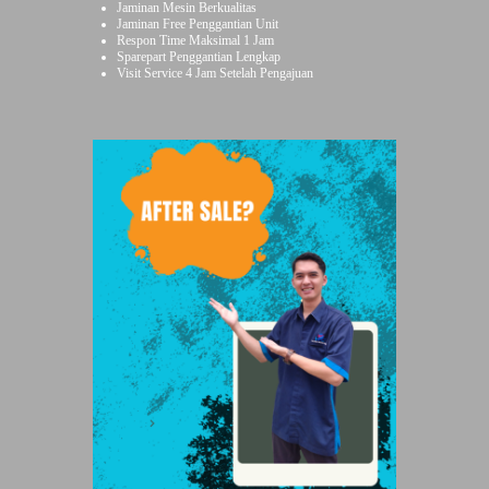
Jaminan Mesin Berkualitas
Jaminan Free Penggantian Unit
Respon Time Maksimal 1 Jam
Sparepart Penggantian Lengkap
Visit Service 4 Jam Setelah Pengajuan