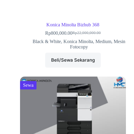
Konica Minolta Bizhub 368
Rp
800,000.00
Rp
22,000,000.00
Black & White
,
Konica Minolta
,
Medium
,
Mesin
Fotocopy
Beli/Sewa Sekarang
Sewa