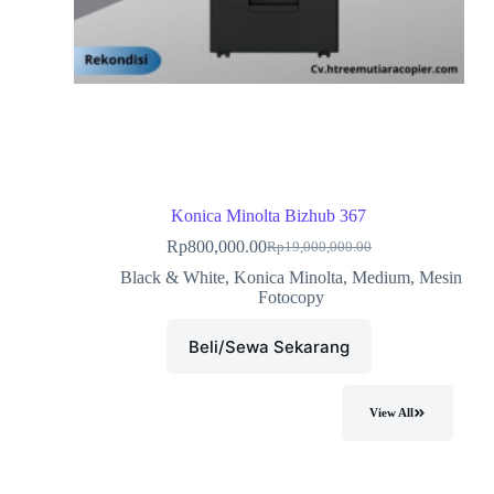
Konica Minolta Bizhub 367
Rp
800,000.00
Rp
19,000,000.00
Black & White
,
Konica Minolta
,
Medium
,
Mesin
Fotocopy
Beli/Sewa Sekarang
View All