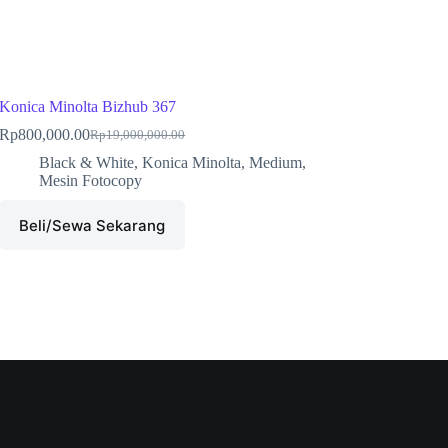
Konica Minolta Bizhub 367
Rp
800,000.00
Rp
19,000,000.00
Black & White
,
Konica Minolta
,
Medium
,
Mesin Fotocopy
Beli/Sewa Sekarang