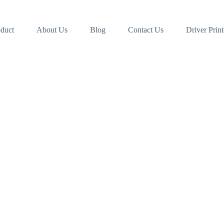
duct
About Us
Blog
Contact Us
Driver Print
dan sewa service dan sparepart
miliki layanan after sale yang