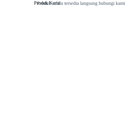
Produk Kami
Produk selalu tersedia langsung hubungi kami