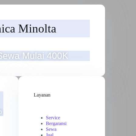
ica Minolta
Sewa Mulai 400K
Layanan
b
Service
Bergaransi
Sewa
Jual