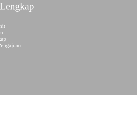
 Lengkap
nit
am
kap
 Pengajuan