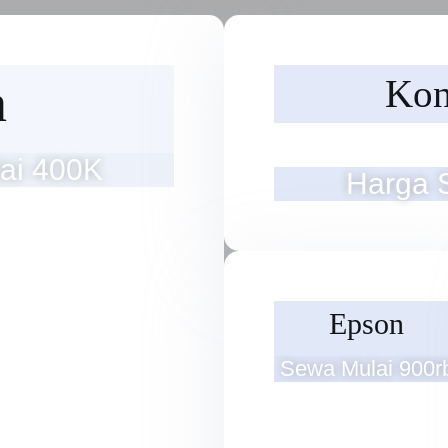
Kon
n
ai 400K
Harga 
Epson
Sewa Mulai 900r