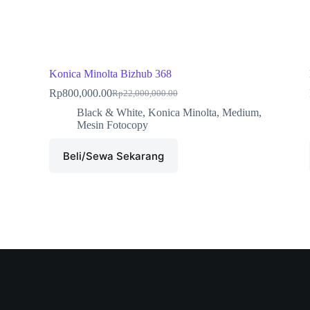
Konica Minolta Bizhub 368
Rp
800,000.00
Rp
22,000,000.00
Black & White
,
Konica Minolta
,
Medium
,
Mesin Fotocopy
Beli/Sewa Sekarang