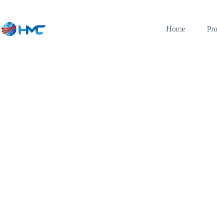
Home
Pro
Cv. Htree Mutiara Copier menyediakan jasa jual 
mesin fotocopy berkualitas dan bergaransi serta me
lengkap