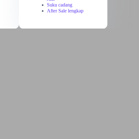
Suku cadang
After Sale lengkap