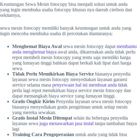
Keuntungan Sewa Mesin fotocopy bisa menjadi solusi untuk anda
yang ingin membuka usaha fotocopy khusus nya daerah cirebon dan
sekitarnya,
sewa mesin fotocopy memiliki banyak keuntungan untuk anda yang
ingin mencoba membuka usaha di percetakan diantaranya;
Menghemat Biaya Awal
sewa mesin fotocopy dapat
membantu
anda menghemat biaya
awal anda, dikarenakan anda tidak perlu
repot membeli mesin fotocopy yang tentu saja memiliki harga
yang lumayan tinggi bahkan dapat berkali kali lipat dari harga
sewa.
Tidak Perlu Memikirkan Biaya Service
biasanya penyedia
layanan sewa mesin fotocopy menyediakan layanan garansi
service selama masa
penyewaan hal ini membuat anda tid
ak
perlu lagi repot memikirkan biaya service mesin fotocopy dan
dapat memangkah biaya service yang lumayan tinggi.
Gratis Ongkir Kirim
Penyedia layanan sewa mesin fotocopy
biasanya menyediakan gratis pengiriman untuk setiap mesin
yang mereka sewakan.
Gratis Instal Mesin Ditempat
selain itu beberapa penyedia
layanan sewa
juga menawarkan jasa instal
tanpa tambahan biaya
lagi
Training Cara Pengoperasian
untuk anda yang tidak bisa