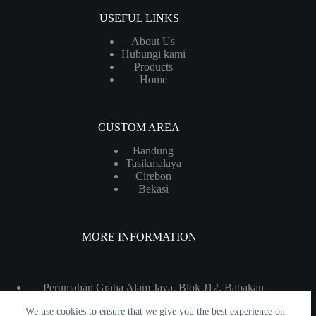
USEFUL LINKS
About Us
Hubungi kami
Products
Home
CUSTOM AREA
Bandung
Tasikmalaya
Cirebon
Bekasi
MORE INFORMATION
Perumahan Graha Alam Jaya, Blok J12, Babakan
Losari Lor, Kec. Pabedilan, Kabupaten Cirebon, Jawa
We use cookies to ensure that we give you the best experience on
Barat 45193