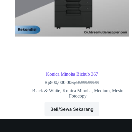
Konica Minolta Bizhub 367
Rp
800,000.00
Rp
19,000,000.00
Black & White
,
Konica Minolta
,
Medium
,
Mesin
Fotocopy
Beli/Sewa Sekarang