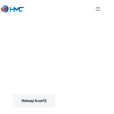
Pusat Sewa Dan Jual Mesin
Fotocopy Bergaransi Di Margahayu
Bandung
Cv. Htree Mutiara Copier menyediakan jasa jual, sewa, Service dan penyediaan SparePart
mesin fotocopy berkualitas di bandung
Hubungi Kami