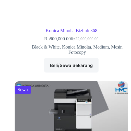
Konica Minolta Bizhub 368
Rp
800,000.00
Rp
22,000,000.00
Black & White
,
Konica Minolta
,
Medium
,
Mesin
Fotocopy
Beli/Sewa Sekarang
Sewa