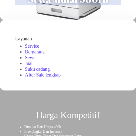
Layanan
Service
Bergaransi
Sewa
Jual
Suku cadang
After Sale lengkap
Harga Kompetitif
Dimulai Dari Harga 400k
Free Ongkir Dan Instalasi