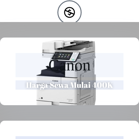
Free Instalasi
Setiap sewa dan beli kami sediakan layanan instal gratis
Canon
Harga Sewa Mulai 400K