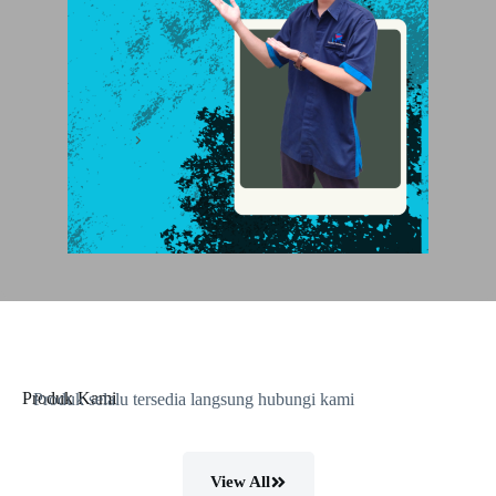
Produk Kami
Produk selalu tersedia langsung hubungi kami
View All