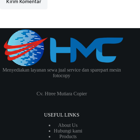
Kirim Komentar
Menyediakan layanan sewa jual service dan sparepart mesin
fotocopy
Cv. Htree Mutiara Copier
USEFUL LINKS
About Us
Hubungi kami
Products