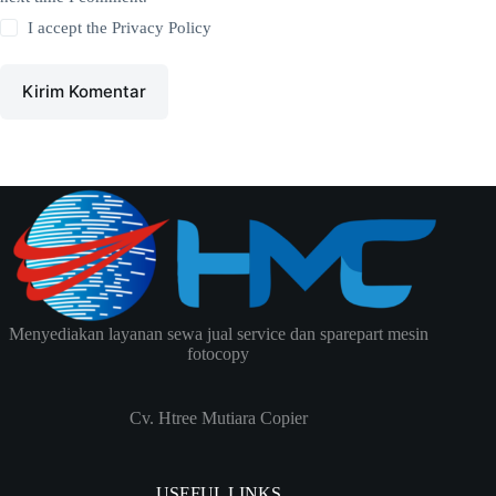
I accept the
Privacy Policy
Kirim Komentar
Menyediakan layanan sewa jual service dan sparepart mesin
fotocopy
Cv. Htree Mutiara Copier
USEFUL LINKS