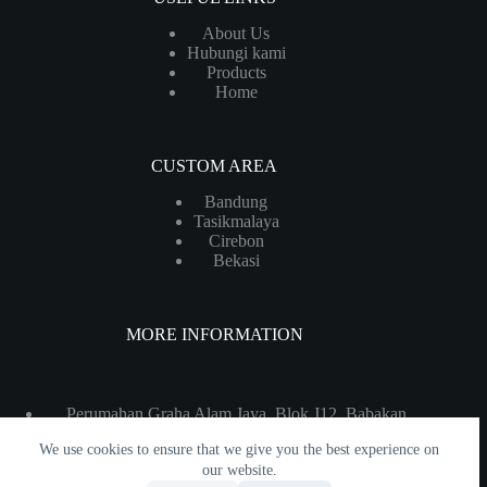
About Us
Hubungi kami
Products
Home
CUSTOM AREA
Bandung
Tasikmalaya
Cirebon
Bekasi
MORE INFORMATION
Perumahan Graha Alam Jaya, Blok J12, Babakan
Losari Lor, Kec. Pabedilan, Kabupaten Cirebon, Jawa
We use cookies to ensure that we give you the best experience on
Barat 45193
our website.
Whatsapp : 081219992577