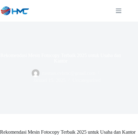
Skip
to
content
Rekomendasi Mesin Fotocopy Terbaik 2025 untuk Usaha dan
Kantor
rusman.cvhmc@gmail.com
Januari 15, 2025
Uncategorized
Rekomendasi Mesin Fotocopy Terbaik 2025 untuk Usaha dan Kantor