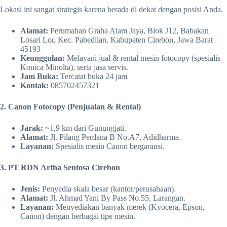
Lokasi ini sangat strategis karena berada di dekat dengan posisi Anda.
Alamat:
Perumahan Graha Alam Jaya, Blok J12, Babakan
Losari Lor, Kec. Pabedilan, Kabupaten Cirebon, Jawa Barat
45193
Keunggulan:
Melayani jual & rental mesin fotocopy (spesialis
Konica Minolta), serta jasa servis.
Jam Buka:
Tercatat buka 24 jam
Kontak:
085702457321
2. Canon Fotocopy (Penjualan & Rental)
Jarak:
~1,9 km dari Gunungjati.
Alamat:
Jl. Pilang Perdana B No.A7, Adidharma.
Layanan:
Spesialis mesin Canon bergaransi.
3. PT RDN Artha Sentosa Cirebon
Jenis:
Penyedia skala besar (kantor/perusahaan).
Alamat:
Jl. Ahmad Yani By Pass No.55, Larangan.
Layanan:
Menyediakan banyak merek (Kyocera, Epson,
Canon) dengan berbagai tipe mesin.