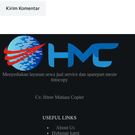
Kirim Komentar
Menyediakan layanan sewa jual service dan sparepart mesin
fotocopy
Cv. Htree Mutiara Copier
USEFUL LINKS
About Us
Hubungi kami