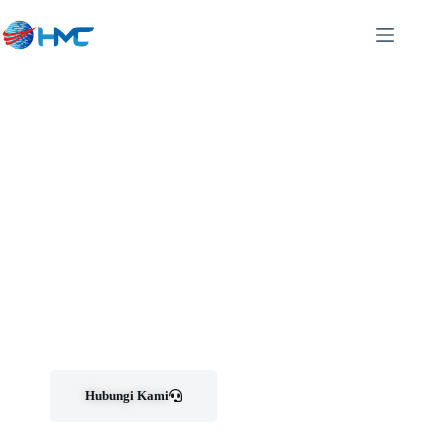
Pusat Sewa Dan Jual Mesin
Fotocopy Bergaransi Di Sindangkerta
Bandung Barat
Cv. Htree Mutiara Copier menyediakan jasa jual, sewa, Service dan penyediaan SparePart
mesin fotocopy berkualitas di bandung
Hubungi Kami