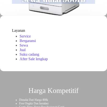
Layanan
Service
Bergaransi
Sewa
Jual
Suku cadang
After Sale lengkap
Harga Kompetitif
Dimulai Dari Harga 400k
Free Ongkir Dan Instalasi