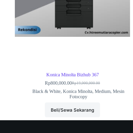
Konica Minolta Bizhub 367
Rp
800,000.00
Rp
19,000,000.00
Black & White
,
Konica Minolta
,
Medium
,
Mesin
Fotocopy
Beli/Sewa Sekarang