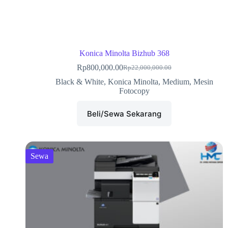
Konica Minolta Bizhub 368
Rp
800,000.00
Rp
22,000,000.00
Black & White
,
Konica Minolta
,
Medium
,
Mesin
Fotocopy
Beli/Sewa Sekarang
Sewa