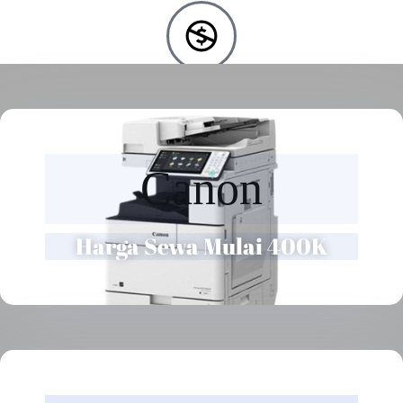
Free Instalasi
Setiap sewa dan beli kami sediakan layanan instal gratis
Canon
Harga Sewa Mulai 400K