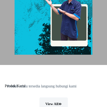
Produk Kami
Produk selalu tersedia langsung hubungi kami
View All