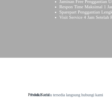
Jaminan Free Penggantian U
Respon Time Maksimal 1 J
Sparepart Penggantian Leng
Visit Service 4 Jam Setelah
Produk Kami
Produk selalu tersedia langsung hubungi kami