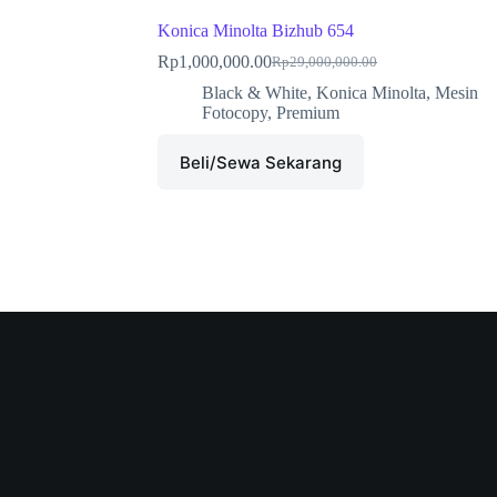
Konica Minolta Bizhub 654
Rp
1,000,000.00
Rp
29,000,000.00
Black & White
,
Konica Minolta
,
Mesin
Fotocopy
,
Premium
Beli/Sewa Sekarang