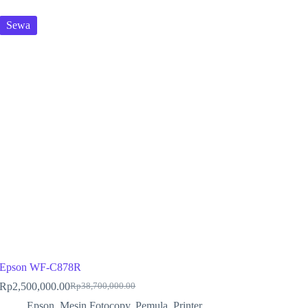
Sewa
Epson WF-C878R
Rp
2,500,000.00
Rp
38,700,000.00
Epson
,
Mesin Fotocopy
,
Pemula
,
Printer