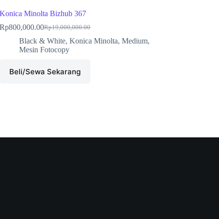
Konica Minolta Bizhub 367
Rp
800,000.00
Rp
19,000,000.00
Black & White
,
Konica Minolta
,
Medium
,
Mesin Fotocopy
Beli/Sewa Sekarang