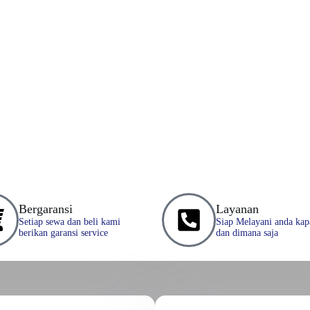
Bergaransi
Layanan
Setiap sewa dan beli kami
Siap Melayani anda kap
berikan garansi service
dan dimana saja