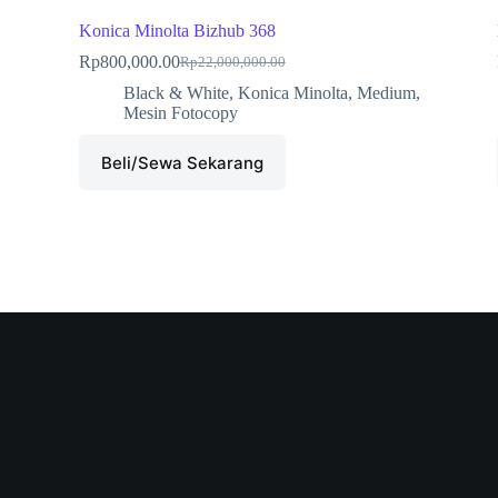
Konica Minolta Bizhub 368
Rp
800,000.00
Rp
22,000,000.00
Black & White
,
Konica Minolta
,
Medium
,
Mesin Fotocopy
Beli/Sewa Sekarang