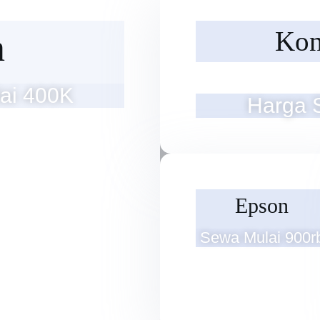
Kon
n
ai 400K
Harga 
Epson
Sewa Mulai 900r