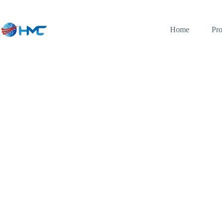
Home
Pro
Pusat Sewa Dan Jua
Fotocopy Bergaransi
Bandung
Cv. Htree Mutiara Copier menyediakan jasa jual,
SparePart mesin fotocopy berkualitas di bandung