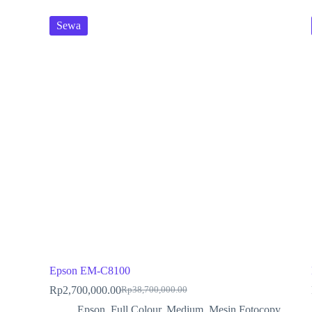
Sewa
Epson EM-C8100
Rp
2,700,000.00
Rp
38,700,000.00
Epson
,
Full Colour
,
Medium
,
Mesin Fotocopy