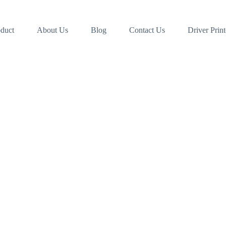
duct
About Us
Blog
Contact Us
Driver Print
l Mesin
 Di Soreang
 sewa, Service dan penyediaan