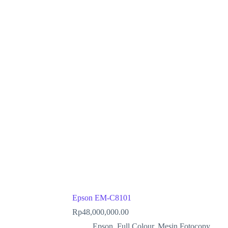
Epson EM-C8101
Rp
48,000,000.00
Epson
,
Full Colour
,
Mesin Fotocopy