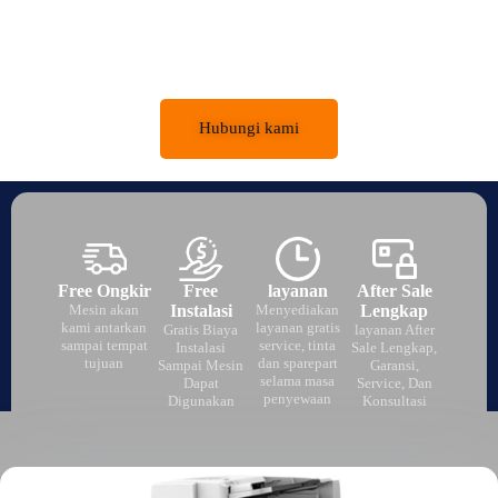
Cv. Htree Mutiara Copier menyediakan jasa jual dan sewa
service dan sparepart mesin fotocopy berkualitas dan
bergaransi serta memiliki layanan after sale yang lengkap
Hubungi kami
Free Ongkir
Free
layanan
After Sale
Mesin akan
Instalasi
Menyediakan
Lengkap
kami antarkan
layanan gratis
Gratis Biaya
layanan After
sampai tempat
service, tinta
Instalasi
Sale Lengkap,
tujuan
dan sparepart
Sampai Mesin
Garansi,
selama masa
Dapat
Service, Dan
penyewaan
Digunakan
Konsultasi
Dengan lancar