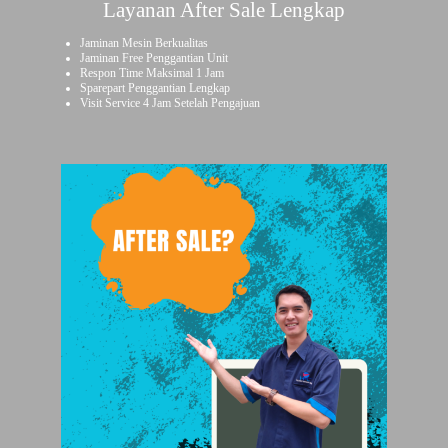
Layanan After Sale Lengkap
Jaminan Mesin Berkualitas
Jaminan Free Penggantian Unit
Respon Time Maksimal 1 Jam
Sparepart Penggantian Lengkap
Visit Service 4 Jam Setelah Pengajuan