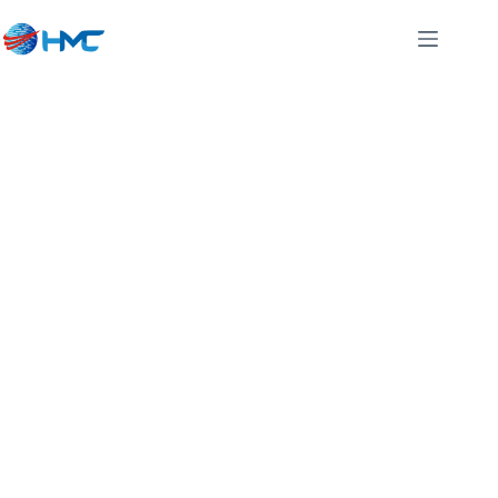
Sewa Mesin
Fotocopy Waled
Cirebon