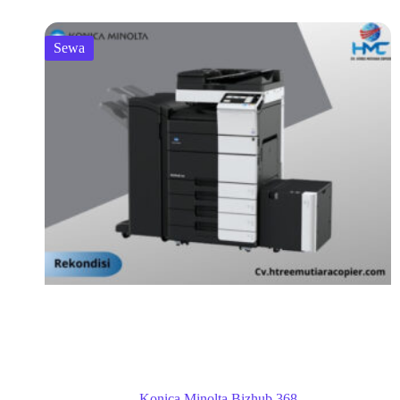
Sewa
Konica Minolta Bizhub 368