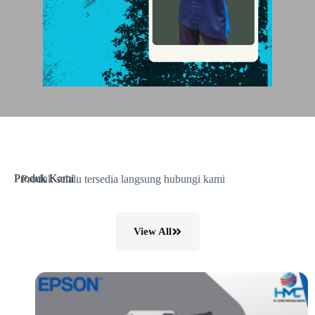
Produk Kami
Produk selalu tersedia langsung hubungi kami
View All