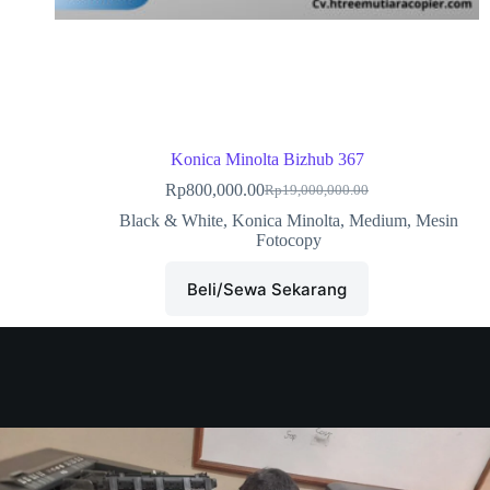
Konica Minolta Bizhub 367
Rp
800,000.00
Rp
19,000,000.00
Black & White
,
Konica Minolta
,
Medium
,
Mesin
Fotocopy
Beli/Sewa Sekarang