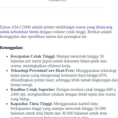
Epson AM-C5000 adalah printer multifu
ngsi warna yang dirancang
untuk kebutuhan bisnis den
gan volume cetak tinggi. Berikut adalah
keunggulan dan spesifikasi utama dari perangkat ini:
Keunggulan:
Kecepatan Cetak Tinggi:
Mampu mencetak hingga 50
halaman per menit (ppm) untuk dokumen hitam-putih dan
warna, meningkatkan efisiensi kerja.
Teknologi PrecisionCore Heat-Free:
Menggunakan teknologi
tanpa panas yang mengurangi konsumsi daya hingga 85%
dibandingkan printer laser, sehingga lebih ramah lingkungan dan
hemat energi.
Kualitas Cetak Superior:
Dengan resolusi cetak hingga 600 x
2400 dpi, menghasilkan cetakan dengan detail tajam dan warna
yang hidup.
Kapasitas Tinta Tinggi:
Menggunakan kartrid tinta
berkapasitas tinggi yang mampu mencetak hingga 50.000
halaman untuk tinta hitam dan 30.000 halaman untuk tinta
warna, mengurangi frekuensi penggantian tinta.