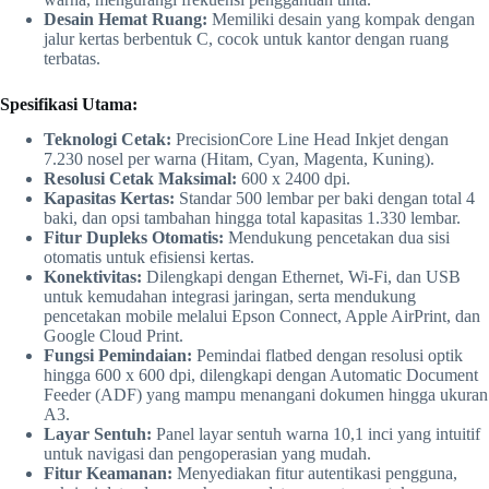
Desain Hemat Ruang:
Memiliki desain yang kompak dengan
jalur kertas berbentuk C, cocok untuk kantor dengan ruang
terbatas.
Spesifikasi Utama:
Teknologi Cetak:
PrecisionCore Line Head Inkjet dengan
7.230 nosel per warna (Hitam, Cyan, Magenta, Kuning).
Resolusi Cetak Maksimal:
600 x 2400 dpi.
Kapasitas Kertas:
Standar 500 lembar per baki dengan total 4
baki, dan opsi tambahan hingga total kapasitas 1.330 lembar.
Fitur Dupleks Otomatis:
Mendukung pencetakan dua sisi
otomatis untuk efisiensi kertas.
Konektivitas:
Dilengkapi dengan Ethernet, Wi-Fi, dan USB
untuk kemudahan integrasi jaringan, serta mendukung
pencetakan mobile melalui Epson Connect, Apple AirPrint, dan
Google Cloud Print.
Fungsi Pemindaian:
Pemindai flatbed dengan resolusi optik
hingga 600 x 600 dpi, dilengkapi dengan Automatic Document
Feeder (ADF) yang mampu menangani dokumen hingga ukuran
A3.
Layar Sentuh:
Panel layar sentuh warna 10,1 inci yang intuitif
untuk navigasi dan pengoperasian yang mudah.
Fitur Keamanan:
Menyediakan fitur autentikasi pengguna,