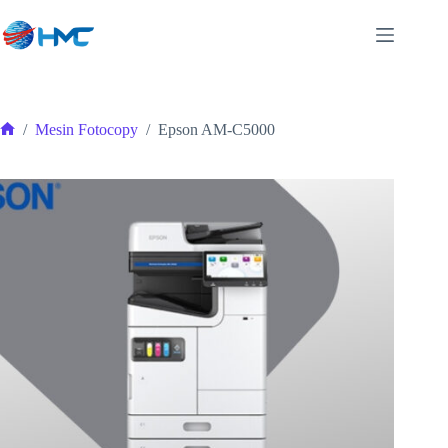
Skip
to
content
/
Mesin Fotocopy
/
Epson AM-C5000
Home